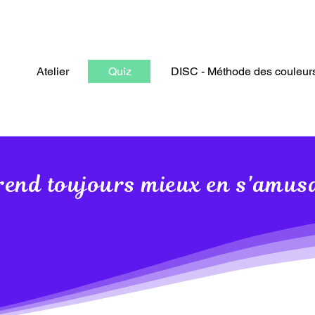
Atelier
Quiz
DISC - Méthode des couleur
end toujours mieux en s'amus