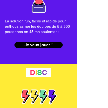
La solution fun, facile et rapide pour
enthousiasmer les équipes de 5 à 500
personnes en 45 mn seulement !
Je veux jouer !
D
I
S
C