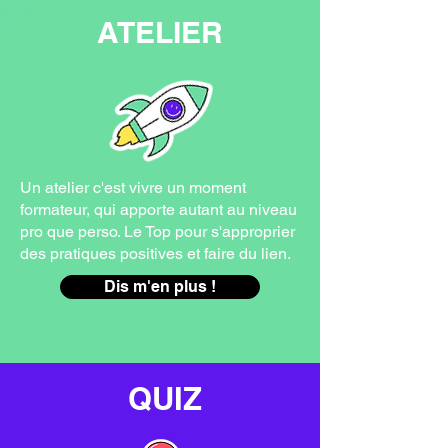
ATELIER
Un atelier c'est vivre un moment
formateur, qui apporte autant au niveau
pro que perso. Le Top pour s'approprier
des pratiques positives et faire du lien.
Dis m'en plus !
QUIZ